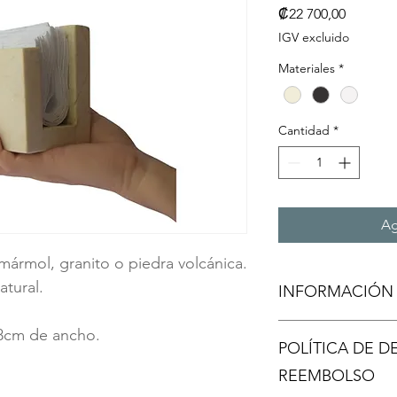
Precio
₡22 700,00
IGV excluido
Materiales
*
Cantidad
*
Ag
mármol, granito o piedra volcánica.
atural. 
INFORMACIÓN
Soy la descripción de
 8cm de ancho.
POLÍTICA DE D
para agregar detalle
tamaño, materiales, 
REEMBOLSO
limpieza. Es también 