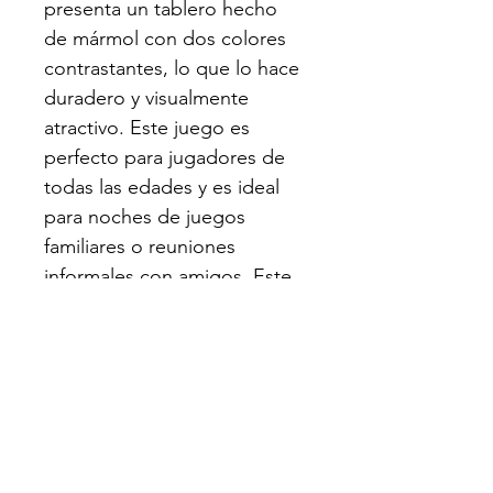
presenta un tablero hecho 
de mármol con dos colores 
contrastantes, lo que lo hace 
duradero y visualmente 
atractivo. Este juego es 
perfecto para jugadores de 
todas las edades y es ideal 
para noches de juegos 
familiares o reuniones 
informales con amigos. Este 
juego es fácil de aprender y 
ofrece entretenimiento sin 
fin.  Añade un toque de 
tradición costarricense a tu 
colección de juegos con 
nuestro Gato - Juego de 
Mesa.